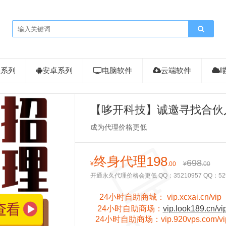
果系列
安卓系列
电脑软件
云端软件
【哆开科技】诚邀寻找合伙
成为代理价格更低
终身代理198
698
¥
.00
¥
.00
开通永久代理价格会更低 QQ：35210957 QQ：52900
24小时自助商城：
vip.xcxai.cn/vip
24小时
自助商场：
vip.look189.cn/vi
24小时
自助商场：
vip.920vps.com/vi