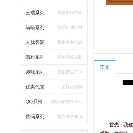
云端系列
管微操作转发
喵喵系列
秒强自动荭包
人脉客源
采集商家信息
清粉系列
测单删或被删
正文
趣味系列
虚拟定位打卡
优惠代充
正规运营商
QQ系列
QQ营销软件系列
数码系列
微商好文知识
首先：我这