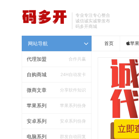
专业专注专心整合
诚信诚实诚挚发布
码多开商城
网站导航
首页
苹
代理加盟
合作共赢
自购商城
24H自动发卡
微商文章
分享软件知识
苹果系列
苹果系列份身
安卓系列
安卓系列份身
电脑系列
群发自动回复