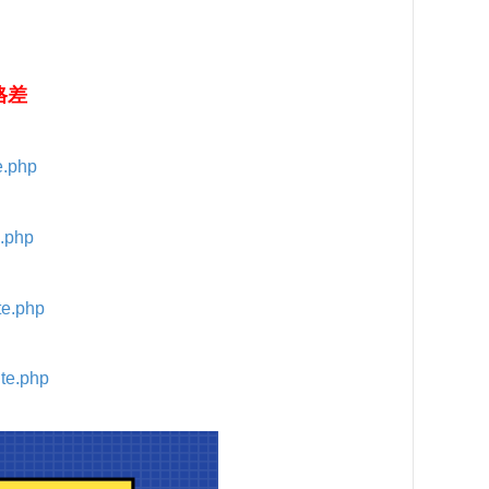
格差
e.php
e.php
te.php
ite.php