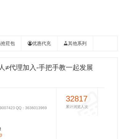
喵抢荭包
优惠代充
其他系列
人≠代理加入-手把手教一起发展
32817
累计浏览人次
7423 QQ：3636013969
p
p