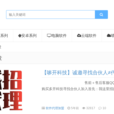
果系列
安卓系列
电脑软件
云端软件
发
发
【哆开科技】诚邀寻找合伙人≠
售前＋售后客服QQ：35210957 
购买多开科技寻找合伙人加入首先：我这里招的
软件代理加盟
5年前
32817
10