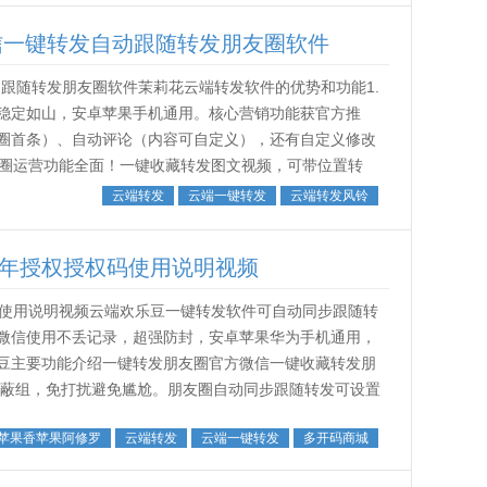
信一键转发自动跟随转发朋友圈软件
跟随转发朋友圈软件茉莉花云端转发软件的优势和功能1.
稳定如山，安卓苹果手机通用。核心营销功能获官方推
圈首条）、自动评论（内容可自定义），还有自定义修改
友圈运营功能全面！一键收藏转发图文视频，可带位置转
随转发，跟圈时可设置屏蔽，独家发...
云端转发
云端一键转发
云端转发风铃
季年授权授权码使用说明视频
码使用说明视频云端欢乐豆一键转发软件可自动同步跟随转
微信使用不丢记录，超强防封，安卓苹果华为手机通用，
豆主要功能介绍一键转发朋友圈官方微信一键收藏转发朋
屏蔽组，免打扰避免尴尬。朋友圈自动同步跟随转发可设置
号同步跟随转发/支持同步跟随多账...
苹果香苹果阿修罗
云端转发
云端一键转发
多开码商城