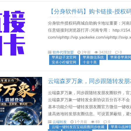
【分身软件码】购卡链接-授权码
卡|点击进入
分身软件授权码商城自助购卡地址重要：河南
任意链接到浏览器打开↓河南专用： http://154.219.97.69:
com/viphttp://vip.yaokeke.com/viphttp://svip.xc
软件代理加盟
2年前
342822
0
苹果赵子龙官网
苹果微信系统
苹果香苹果
安卓小柠檬官网
十全十美
云端森罗万象，同步跟随转发朋
云端森罗万象，同步跟随转发朋友圈软件，官
云端森罗万象一键转发全新协议百分百不不会
基本功能介绍一键转发朋友圈官方微信一键收
速高效地转发朋友圈信息。可设置屏蔽组，避
转发朋友圈，即大号发圈小号同步跟随转发。支
云端转发
1个月前
69
0
云端一键转发百宝箱跟圈同步收藏
苹果斗战神