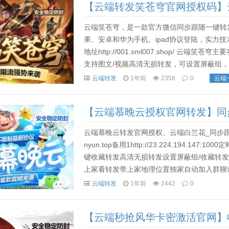
【云端转发笑苍穹官网授权码】
官方微信版本一键转发同步跟随
云端笑苍穹，是一款官方微信同步跟随一键转
果、安卓和华为手机。ipad协议登陆，实力
地址http://001.sml007.shop/ 
支持图文/视频高清无损转发，可设置屏蔽组
随转发朋友圈可设置自动同步跟随转发朋友圈图文
云端转发
1年前
2358
0
云端
【云端慕晚云授权官网转发】同
发
云端慕晚云转发官网授权、云端白兰花_同步跟随转
nyun.top备用1http://23.224.194.
键收藏转发高清无损转发设置屏蔽组/收藏转
上家看转发带上家地理位置独家自动加入群聊
跟随可设置屏蔽组...
云端转发
1年前
2442
0
【云端秒抢风华卡密激活官网】