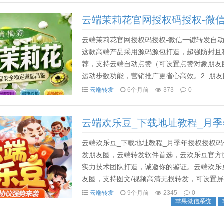
云端茉莉花官网授权码授权-微
云端茉莉花官网授权码授权-微信一键转发自动
这款高端产品采用源码源包打造，超强防封且
荐，支持云端自动点赞（可设置点赞对象朋友
运动步数功能，营销推广更省心高效。2. 朋
发，还能按日期选择屏蔽内容。支持云端同步跟
云端转发
6个月前
373
0
云端欢乐豆_下载地址教程_月
云端欢乐豆_下载地址教程_月季年授权授权
发朋友圈，云端转发软件首选，云欢乐豆官方
实力技术团队打造，诚邀你的鉴证。云端欢乐
友圈，支持图文/视频高清无损转发，可设置
自动同步跟随转发朋友圈图文/视频/大号发圈小
云端转发
9个月前
2345
0
苹果微信系统