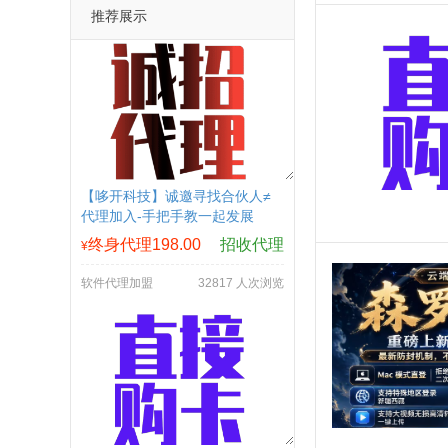
推荐展示
【哆开科技】诚邀寻找合伙人≠
代理加入-手把手教一起发展
终身代理198.00
招收代理
¥
软件代理加盟
32817 人次浏览