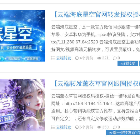
【云端海底星空官网转发授权授
软件
云端海底星空，是一款官方微信同步跟随一键
苹果、安卓和华为手机。ipad协议登陆，实
tp://111.230.67.64:2520 云端
持图文/视频高清无损转发，可设置屏蔽组，
跟随转发朋友圈图文/视频/大号发圈小号同步跟.
云端转发
4个月前
221
0
云端转发
【云端转发薰衣草官网跟圈授权
收
云端薰衣草官网授权码授权-微信一键转发自
网址：http://154.8.194.14:18/ 
通用。核心营销功能获官方推荐，支持云端自
可自定义），还有自定义修改运动步数功能，营
云端转发
5个月前
358
0
云端一键转发百宝