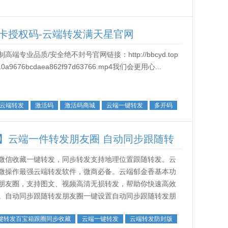
卡授权码-云端转发满天星官网
业品质/安全绝不封号官网链接：http://bbcyd.top
4110a9676bcdaea862f97d63766.mp4我们会更用心...
云端转发
激活码
激活码商城
云端一键转发
多开码
】云端一件转发朋友圈 自动同步跟随转
微信收藏一键转发，同步转发支持地理位置跟随转发。云
微操作最强云端转发软件，微商必备。云端郁金香基本功
朋友圈，支持图文、视频高清无损转发，帮助你快速高效
。自动同步跟随转发朋友圈一键设置自动同步跟随转发朋
跟随多账号转发，省去了手动复制粘贴的步...
键转发百宝箱跟圈同步收藏
云端一键转发
云端转发防封版