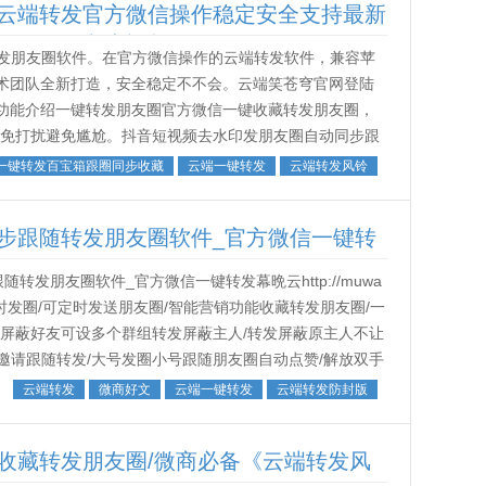
云端转发官方微信操作稳定安全支持最新
朋友圈图文大视频
发朋友圈软件。在官方微信操作的云端转发软件，兼容苹
技术团队全新打造，安全稳定不不会。云端笑苍穹官网登陆
云端笑苍穹主要功能介绍一键转发朋友圈官方微信一键收藏转发朋友圈，
，免打扰避免尴尬。抖音短视频去水印发朋友圈自动同步跟
/视...
一键转发百宝箱跟圈同步收藏
云端一键转发
云端转发风铃
步跟随转发朋友圈软件_官方微信一键转
发朋友圈软件_官方微信一键转发幕晩云http://muwa
147:1000定时发圈/可定时发送朋友圈/智能营销功能收藏转发朋友圈/一
发屏蔽好友可设多个群组转发屏蔽主人/转发屏蔽原主人不让
邀请跟随转发/大号发圈小号跟随朋友圈自动点赞/解放双手
云端转发
微商好文
云端一键转发
云端转发防封版
收藏转发朋友圈/微商必备《云端转发风