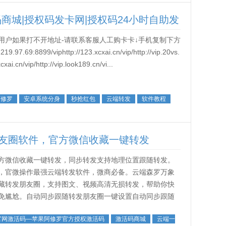
商城|授权码发卡网|授权码24小时自助发
用户如果打不开地址-请联系客服人工购卡卡↓手机复制下方
8899/viphttp://123.xcxai.cn/vip/http://vip.20vs.
xai.cn/vip/http://vip.look189.cn/vi...
阿修罗
安卓系统分身
秒抢红包
云端转发
软件教程
友圈软件，官方微信收藏一键转发
方微信收藏一键转发，同步转发支持地理位置跟随转发。
，官微操作最强云端转发软件，微商必备。云端森罗万象
藏转发朋友圈，支持图文、视频高清无损转发，帮助你快
免尴尬。自动同步跟随转发朋友圈一键设置自动同步跟随
持同步跟随多账号转发，省去了手动复制粘...
官网激活码—苹果阿修罗官方授权激活码
激活码商城
云端一