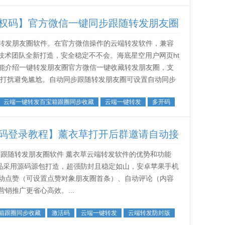
权码】官方微信一键同步跟随转发朋友圈
转发朋友圈软件。在官方微信操作的云端转发软件，兼容
力技术团队全新打造，安全稳定不不会。海底星空用户网页ht
海底星空主要功能介绍一键转发朋友圈官方微信一键收藏转发朋友圈，支
免打扰避免尴尬。自动同步跟随转发朋友圈可设置自动同步
..
云端一键转发百宝箱跟圈同步收藏
云端一键转发
多开码
码登录教程】薰衣草打开后群邀请自动接
动跟随转发朋友圈软件 薰衣草云端转发软件的优势和功能
1. 这款高端产品采用源码源包打造，超强防封且稳定如山，安卓苹果手机
动点赞（可设置点赞对象朋友圈首条）、自动评论（内容
销推广更省心高效。...
箱跟圈同步收藏
激活码
云端一键转发
云端转发防封版