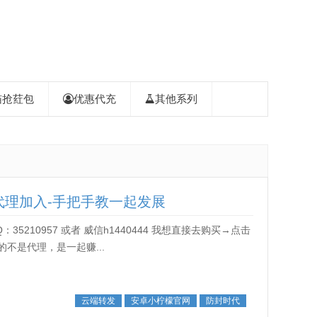
喵抢荭包
优惠代充
其他系列
代理加入-手把手教一起发展
或者 威信h1440444 我想直接去购买→点击
不是代理，是一起赚...
云端转发
安卓小柠檬官网
防封时代