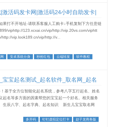
|激活码发卡网|激活码24小时自助发卡|
如果打不开地址-请联系客服人工购卡↓手机复制下方任意链
p://123.xcxai.cn/vip/http://vip.20vs.com/viphtt
http://vip.look189.cn/vip/http://v...
官网
安卓系统分身
秒抢红包
云端转发
软件教程
_宝宝起名测试_起名软件_取名网_起名
基于全方位智能化起名系统，参考八字五行起名、姓名
义起名等多方面的因素帮您的宝宝起一个好名。相关服务
、生辰八字、起名字典、起名知识 新生儿宝宝取名网
多开码
钉钉虚拟定位打卡
赵子龙商务版