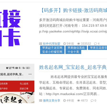
【码多开】购卡链接-激活码商城
点击进入
多开激活码商城自助购卡地址重要：河南用户
接到浏览器打开↓河南专用： 154.219.97.69:8899/viphtt
p://vip.yaokeke.com/viphttp://svip.xcxai.cn/vip/
软件代理加盟
5年前
333532
4
苹果赵子龙官网
苹果微信系统
苹果百花香
安卓小柠檬官网
十全十美
姓名起名网_宝宝起名_起名字典
网
姓名起名网提供最专业的宝宝起名服务！
学起名、五格命理起名、生肖喜忌起名、音型
有电脑起名、专家起名、免费测名、同名同姓
站：http://qm.maduokai.com/正宗周易...
微商文章分享
4年前
4873
0