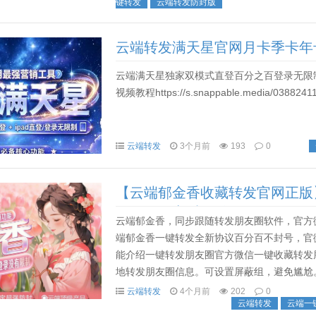
键转发
云端转发防封版
云端转发满天星官网月卡季卡年
云端满天星独家双模式直登百分之百登录无限制高端专
视频教程https://s.snappable.media/03882
云端转发
3个月前
193
0
【云端郁金香收藏转发官网正版
发朋友圈定时发送朋友圈
云端郁金香，同步跟随转发朋友圈软件，官方
端郁金香一键转发全新协议百分百不封号，官
能介绍一键转发朋友圈官方微信一键收藏转发
地转发朋友圈信息。可设置屏蔽组，避免尴尬
友圈，即大号发圈小号同步跟随转发。支持同步
云端转发
4个月前
202
0
云端转发
云端一