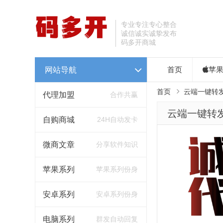
专业专注专心整合
诚信诚实诚挚发布
码多开商城
网站导航
首页
苹
首页
云端一键转
代理加盟
合作共赢
云端一键转
自购商城
24H自动发卡
微商文章
分享软件知识
苹果系列
苹果系列份身
安卓系列
安卓系列份身
电脑系列
群发自动回复