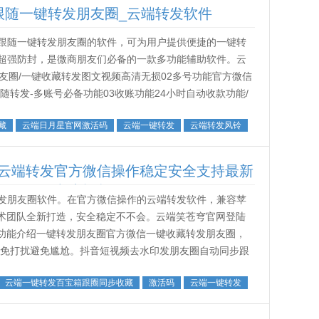
跟随一键转发朋友圈_云端转发软件
跟随一键转发朋友圈的软件，可为用户提供便捷的一键转
超强防封，是微商朋友们必备的一款多功能辅助软件。云
友圈/一键收藏转发图文视频高清无损02多号功能官方微信
转发-多账号必备功能03收账功能24小时自动收款功能/
群发消息给个人和群可自由...
藏
云端日月星官网激活码
云端一键转发
云端转发风铃
云端转发官方微信操作稳定安全支持最新
朋友圈图文大视频
发朋友圈软件。在官方微信操作的云端转发软件，兼容苹
技术团队全新打造，安全稳定不不会。云端笑苍穹官网登陆
云端笑苍穹主要功能介绍一键转发朋友圈官方微信一键收藏转发朋友圈，
，免打扰避免尴尬。抖音短视频去水印发朋友圈自动同步跟
/视...
云端一键转发百宝箱跟圈同步收藏
激活码
云端一键转发