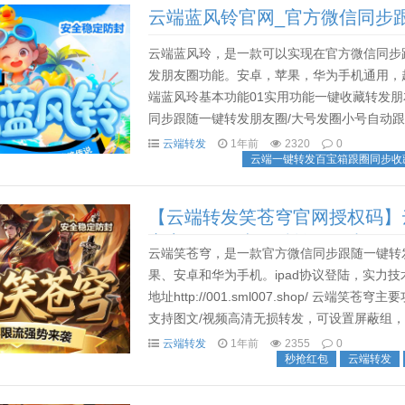
云端蓝风铃官网_官方微信同步
云端蓝风玲，是一款可以实现在官方微信同步
发朋友圈功能。安卓，苹果，华为手机通用，
端蓝风玲基本功能01实用功能一键收藏转发朋
同步跟随一键转发朋友圈/大号发圈小号自动跟随
云端自动拒绝忘记收账功能云端蓝风玲营销功能
云端转发
1年前
2320
0
云端一键转发百宝箱跟圈同步收
【云端转发笑苍穹官网授权码】
官方微信版本一键转发同步跟随
云端笑苍穹，是一款官方微信同步跟随一键转
果、安卓和华为手机。ipad协议登陆，实力
地址http://001.sml007.shop/ 
支持图文/视频高清无损转发，可设置屏蔽组
随转发朋友圈可设置自动同步跟随转发朋友圈图文
云端转发
1年前
2355
0
秒抢红包
云端转发