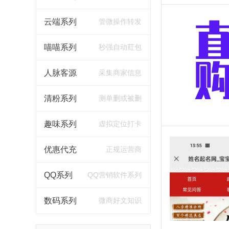
云端系列
管微操作转发
喵喵系列
秒强自动荭包
人脉客源
采集商家信息
清粉系列
测单删或被删
趣味系列
虚拟定位打卡
优惠代充
正规运营商
QQ系列
QQ营销软件系列
数码系列
微商好文知识