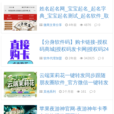
姓名起名网_宝宝起名_起名字
典_宝宝起名测试_起名软件_取
名网_起名网
微商文章分享
4年前
4876
0
【分身软件码】购卡链接-授权
码商城|授权码发卡网|授权码24
小时自助发卡|点击进入
软件代理加盟
2年前
342825
0
云端茉莉花一键转发同步跟随
朋友圈软件_官方微信一键转发
其他系列
2个月前
161
0
苹果夜游神官网-夜游神年卡季