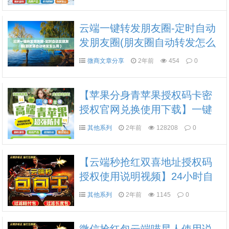
云端一键转发朋友圈-定时自动
发朋友圈(朋友圈自动转发怎么
用 )
微商文章分享
2年前
454
0
【苹果分身青苹果授权码卡密
授权官网兑换使用下载】一键
批量设置个人朋友圈相册24小
其他系列
2年前
128208
0
时抢红包全网独家定时群发智
能检测僵尸粉
【云端秒抢红双喜地址授权码
授权使用说明视频】24小时自
动云端抢红包
其他系列
2年前
1145
0