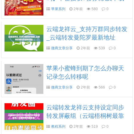
修改文字与金额-微兰同款无log
苹果系列
2年前
580
0
o款
云端龙祥云_支持万群同步转发
_云端转发曼陀罗最新地址
微商文章分享
2年前
539
0
苹果小蜜蜂到期了怎么办聊天
记录怎么转移呢
微商文章分享
2年前
566
0
云端转发龙祥云支持设定同步
转发屏蔽组（云端梧桐树最靠
谱）
教程系列
2年前
519
0