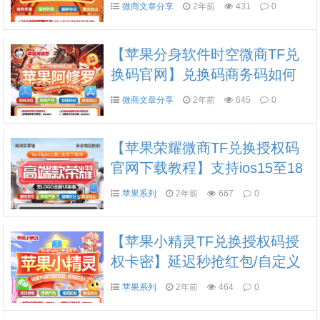
微商文章分享
2年前
431
0
【苹果分身软件时空微商TF兑
换码官网】兑换码商务码如何
获取
微商文章分享
2年前
645
0
【苹果荣耀微商TF兑换授权码
官网下载教程】支持ios15至18
系统
苹果系列
2年前
667
0
【苹果小精灵TF兑换授权码授
权卡密】延迟秒抢红包/自定义
设置秒数消息防撤回分身微信
苹果系列
2年前
464
0
分身软件转发