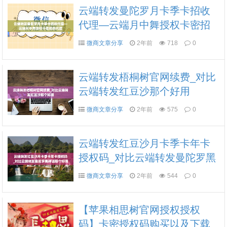
云端转发曼陀罗月卡季卡招收
代理—云端月中舞授权卡密招
收代理
微商文章分享
2年前
718
0
云端转发梧桐树官网续费_对比
云端转发红豆沙那个好用
微商文章分享
2年前
575
0
云端转发红豆沙月卡季卡年卡
授权码_对比云端转发曼陀罗黑
神话那个好用
微商文章分享
2年前
544
0
【苹果相思树官网授权授权
码】卡密授权码购买以及下载