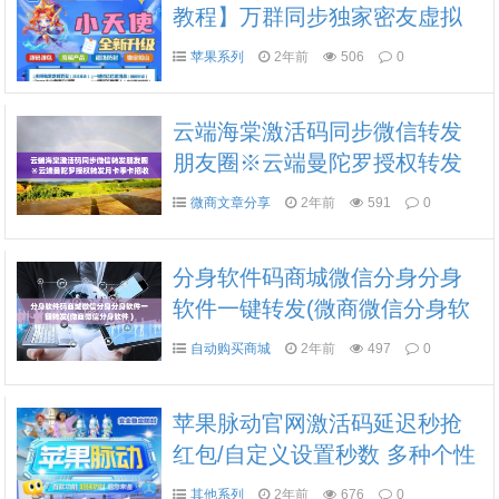
教程】万群同步独家密友虚拟
金额抢红包怎么样
苹果系列
2年前
506
0
云端海棠激活码同步微信转发
朋友圈※云端曼陀罗授权转发
月卡季卡招收代理
微商文章分享
2年前
591
0
分身软件码商城微信分身分身
软件一键转发(微商微信分身软
件 )
自动购买商城
2年前
497
0
苹果脉动官网激活码延迟秒抢
红包/自定义设置秒数 ​多种个性
主题/数+款主题 独家消息防撤
其他系列
2年前
676
0