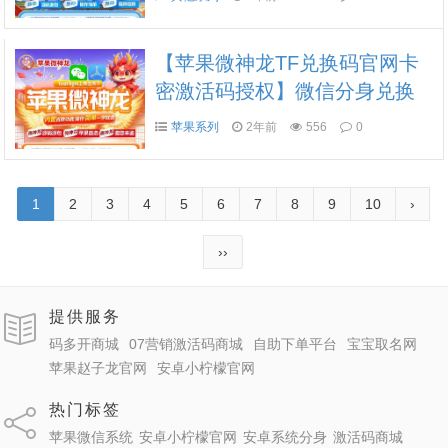
回/不错过消息
【苹果微神龙TF兑换码官网卡
密激活码授权】微信分身兑换
码激活码 一键群发/定时群发
苹果系列
2年前
556
0
个性主题 防撤回 微信密友 微
信锁 自动跟随转发朋友圈 骰子
猜拳自定义
1
2
3
4
5
6
7
8
9
10
›
››
提供服务
码多开商城
07营销激活码商城
自助下单平台
宝宝取名网
苹果赵子龙官网
安卓小柠檬官网
热门标签
苹果微信系统
安卓小柠檬官网
安卓系统分身
激活码商城