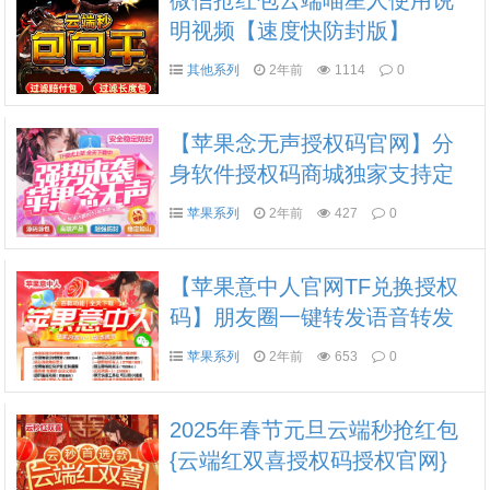
微信抢红包云端喵星人使用说
明视频【速度快防封版】
其他系列
2年前
1114
0
【苹果念无声授权码官网】分
身软件授权码商城独家支持定
时发圈 定时群发 独家密友 iPad
苹果系列
2年前
427
0
模式双设备登录 一键转发语音
或朋友圈
【苹果意中人官网TF兑换授权
码】朋友圈一键转发语音转发
群发群消息定时群发ipad双设备
苹果系列
2年前
653
0
2025年春节元旦云端秒抢红包
{云端红双喜授权码授权官网}