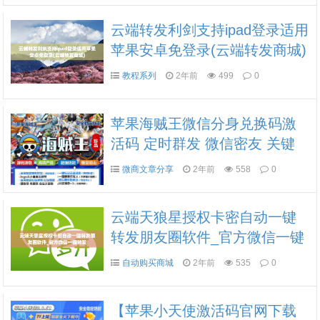
云端转发利剑支持ipad登录适用
苹果安卓免登录(云端转发商城)
教程系列
2年前
499
0
苹果海贼王微信分身兑换码激
活码 定时群发 微信密友 关键
词自动回复 语音转发 服务锁收
微商文章分享
2年前
558
0
藏 全球虚拟定位 微信钱包加锁
自动跟随转发
云端天狼星授权卡密自动一键
转发朋友圈软件_官方微信一键
转发
自动购买商城
2年前
535
0
【苹果小天使激活码官网下载