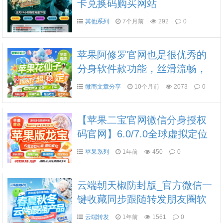
卡兑换码购买网站
其他系列
7个月前
292
0
苹果阿修罗官网也是很优秀的
分身软件款功能，丝滑流畅，
拒绝卡顿，不崩溃，支持批量
微商文章分享
10个月前
2073
0
推送明片
【苹果二宝官网微信分身授权
码官网】6.0/7.0全球虚拟定位
发圈虚拟定位朋友圈跟随转发
苹果系列
1年前
450
0
微信锁分身分身软件转发
云端朝天椒防封版_官方微信一
键收藏同步跟随转发朋友圈软
件
云端转发
1年前
1561
0