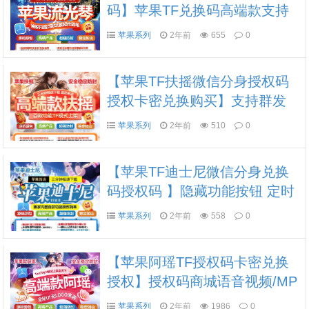
码】苹果TF兑换码高端款支持
群发定位朋友圈国外定位语音
苹果系列
2年前
655
0
转发
【苹果TF扶摇微信分身授权码
授权卡密兑换购买】支持群发
定时群发支持语音包虚拟定位
苹果系列
2年前
510
0
秒抢红包
【苹果TF迪士尼微信分身兑换
码授权码 】隐藏功能按钮 定时
群发 TF过期提醒 Callkit 消息防
苹果系列
2年前
558
0
撤回 语音转发 密友功能 显示
陌生人微信号
【苹果阿瑶TF授权码卡密兑换
授权】授权码商城语音视频/MP
4/MP3转语音消息录制显示时
苹果系列
2年前
1986
0