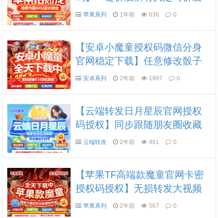
自动回复个性界面优化
苹果系列
1年前
636
0
【安卓小魔童授权码微信分身
官网稳定下载】任意修改骰子
点数任意修改猜拳结果朋友圈
安卓系列
2年前
1997
0
自动跟圈支持iPad平板模式
【云端转发日月星辰官网授权
码授权】同步跟随朋友圈收藏
转发自动接受好友添加转发评
云端转发
2年前
461
0
论替换内容/评论收藏转发替换
文案
【苹果TF高端款魔童官网卡密
授权码授权】无损转发大视频
全自动清理删除你的人拉黑你
苹果系列
2年前
567
0
的人微信分身分身软件