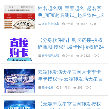
姓名起名网_宝宝起名_起名字
典_宝宝起名测试_起名软件_取
名网_起名网
微商文章分享
4年前
4877
0
【分身软件码】购卡链接-授权
码商城|授权码发卡网|授权码24
小时自助发卡|点击进入
软件代理加盟
2年前
342825
0
云端转发满天星官网月卡季卡
年卡授权码-云端转发满天星官
网
云端转发
3个月前
201
0
【云端海底星空官网转发授权