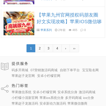
间分身微信分身软件
【苹果九州官网授权码朋友圈
好文实现攻略】苹果IOS微信哆
开分身上架苹果最新ios17系统
苹果系列
2年前
465
0
支持万群直播讲课微信群发微
信密友语音转发【微蓝兰同款
新品】
1
2
3
4
›
››
提供服务
码多开商城
07营销激活码商城
自助下单平台
宝宝取名网
苹果赵子龙官网
安卓小柠檬官网
热门标签
苹果微信系统
安卓小柠檬官网
安卓系统分身
激活码商城
小柠檬小清新官网
苹果ios系统分身
多开码商城
ios分身
苹果赵子龙激活码
安卓新动力激活码
苹果微信微商