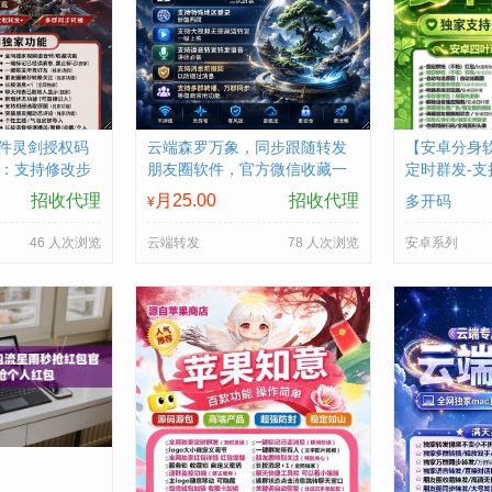
件灵剑授权码
云端森罗万象，同步跟随转发
【安卓分身
本：支持修改步
朋友圈软件，官方微信收藏一
定时群发-支
时视频
键转发
招收代理
月25.00
招收代理
多开码
¥
46 人次浏览
云端转发
78 人次浏览
安卓系列