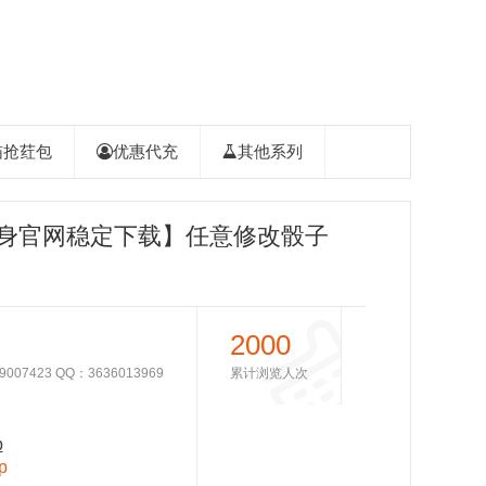
喵抢荭包
优惠代充
其他系列
身官网稳定下载】任意修改骰子
自动跟圈支持iPad平板模式
2000
7423 QQ：3636013969
累计浏览人次
p
p