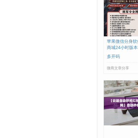
苹果微信分身软
商城24小时版
数-朋友圈发1小
多开码
微商文章分享