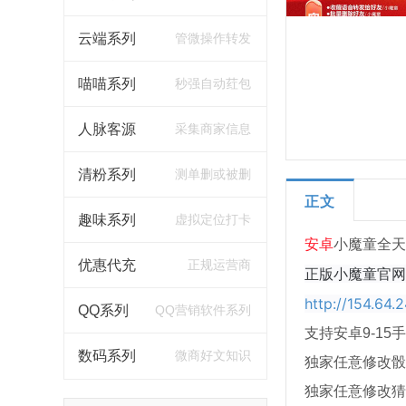
云端系列
管微操作转发
喵喵系列
秒强自动荭包
人脉客源
采集商家信息
清粉系列
测单删或被删
正文
趣味系列
虚拟定位打卡
安卓
小魔童全天
优惠代充
正规运营商
正版小魔童官网
http://154.64.
QQ系列
QQ营销软件系列
支持安卓9-15
数码系列
微商好文知识
独家任意修改骰
独家任意修改猜