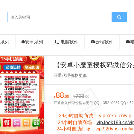
果系列
安卓系列
电脑软件
云端软件
【安卓小魔童授权码微信分
点数任意修改猜拳结果朋友圈
开通代理价格更低
88
798
¥
.00
¥
.00
开通永久代理价格会更低 QQ：35210957 QQ：52900
24小时自助商城：
vip.xcxai.cn/vip
24小时
自助商场：
vip.look189.cn/vi
24小时
自助商场：
vip.920vps.com/vi