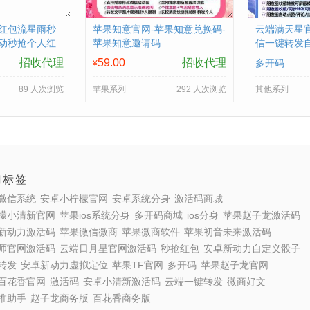
红包流星雨秒
苹果知意官网-苹果知意兑换码-
​云端满天星
动秒抢个人红
苹果知意邀请码
信一键转发
圈软件
招收代理
59.00
招收代理
多开码
¥
89 人次浏览
苹果系列
292 人次浏览
其他系列
门标签
微信系统
安卓小柠檬官网
安卓系统分身
激活码商城
檬小清新官网
苹果ios系统分身
多开码商城
ios分身
苹果赵子龙激活码
新动力激活码
苹果微信微商
苹果微商软件
苹果初音未来激活码
师官网激活码
云端日月星官网激活码
秒抢红包
安卓新动力自定义骰子
转发
安卓新动力虚拟定位
苹果TF官网
多开码
苹果赵子龙官网
百花香官网
激活码
安卓小清新激活码
云端一键转发
微商好文
推助手
赵子龙商务版
百花香商务版