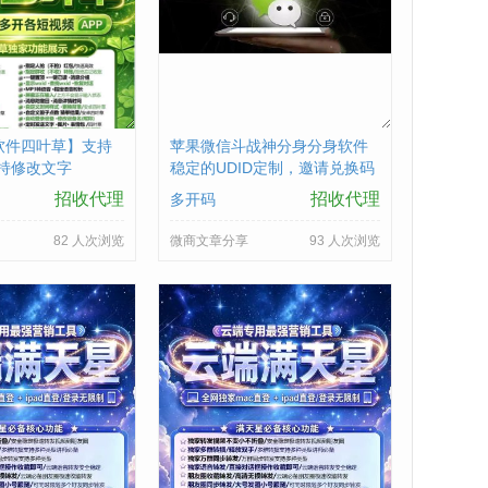
软件四叶草】支持
苹果微信斗战神分身分身软件
持修改文字
稳定的UDID定制，邀请兑换码
购买
招收代理
招收代理
多开码
82 人次浏览
微商文章分享
93 人次浏览