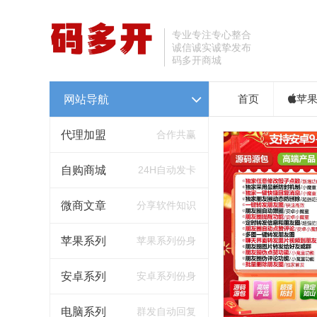
专业专注专心整合
诚信诚实诚挚发布
码多开商城
网站导航
首页
苹
代理加盟
合作共赢
自购商城
24H自动发卡
微商文章
分享软件知识
苹果系列
苹果系列份身
安卓系列
安卓系列份身
电脑系列
群发自动回复