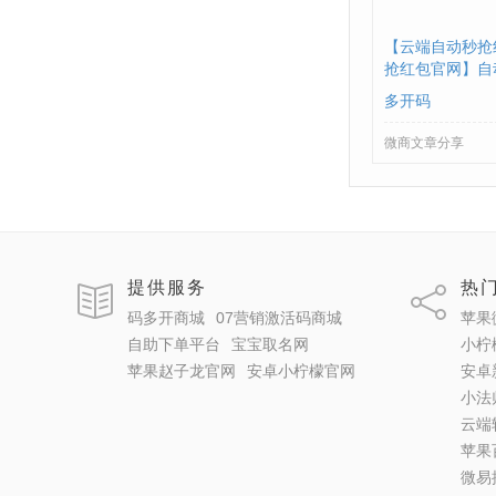
【云端自动秒抢
抢红包官网】自
包
多开码
微商文章分享
提供服务
热
码多开商城
07营销激活码商城
苹果
自助下单平台
宝宝取名网
小柠
苹果赵子龙官网
安卓小柠檬官网
安卓
小法
云端
苹果
微易