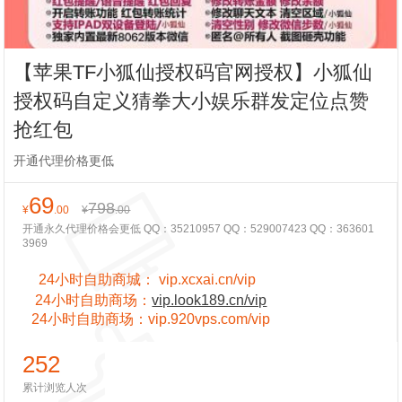
【苹果TF小狐仙授权码官网授权】小狐仙
授权码自定义猜拳大小娱乐群发定位点赞
抢红包
开通代理价格更低
69
798
¥
.00
¥
.00
开通永久代理价格会更低 QQ：35210957 QQ：529007423 QQ：363601
3969
24小时自助商城：
vip.xcxai.cn/vip
24小时
自助商场：
vip.look189.cn/vip
24小时
自助商场：
vip.920vps.com/vip
252
累计浏览人次