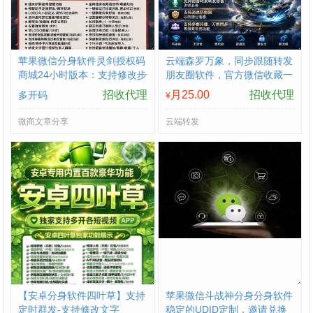
苹果微信分身软件灵剑授权码
云端森罗万象，同步跟随转发
商城24小时版本：支持修改步
朋友圈软件，官方微信收藏一
数-朋友圈发1小时视频
键转发
招收代理
月25.00
招收代理
多开码
¥
微商文章分享
云端转发
【安卓分身软件四叶草】支持
苹果微信斗战神分身分身软件
定时群发-支持修改文字
稳定的UDID定制，邀请兑换