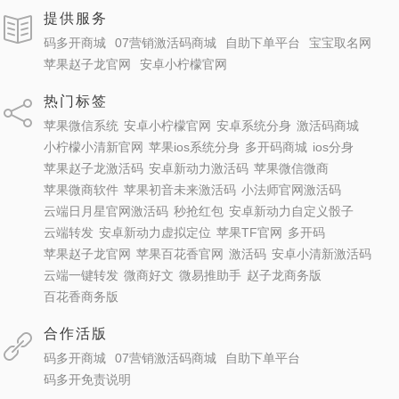
提供服务
码多开商城
07营销激活码商城
自助下单平台
宝宝取名网
苹果赵子龙官网
安卓小柠檬官网
热门标签
苹果微信系统
安卓小柠檬官网
安卓系统分身
激活码商城
小柠檬小清新官网
苹果ios系统分身
多开码商城
ios分身
苹果赵子龙激活码
安卓新动力激活码
苹果微信微商
苹果微商软件
苹果初音未来激活码
小法师官网激活码
云端日月星官网激活码
秒抢红包
安卓新动力自定义骰子
云端转发
安卓新动力虚拟定位
苹果TF官网
多开码
苹果赵子龙官网
苹果百花香官网
激活码
安卓小清新激活码
云端一键转发
微商好文
微易推助手
赵子龙商务版
百花香商务版
合作活版
码多开商城
07营销激活码商城
自助下单平台
码多开免责说明