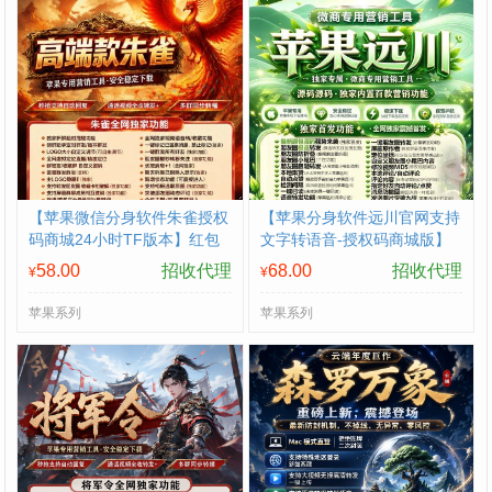
【苹果微信分身软件朱雀授权
【苹果分身软件远川官网支持
码商城24小时TF版本】红包
文字转语音-授权码商城版】
转账字体主题支持修改步数-
支持群内加好友
58.00
招收代理
68.00
招收代理
¥
¥
朋友圈视频
苹果系列
苹果系列