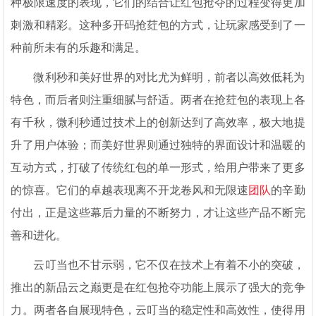
种极限速度的表现，它们的结合让红包抢夺的过程变得更加
刺激和精彩。这种多开码抢荭包的方式，让玩家感受到了一
种前所未有的乐趣和满足。
微利秒和美好世界的对比尤为鲜明，前者以高效低耗为
特色，而后者则注重细腻与舒适。两者在抢荭包的表现上各
有千秋，微利秒通过技术上的创新达到了高效率，极大地提
升了用户体验；而美好世界则通过独特的界面设计和温暖的
互动方式，打破了传统红包的单一形式，给用户带来了更多
的惊喜。它们的卓越表现离不开龙卷风和无限速
团队
的辛勤
付出，正是这些幕后力量的不断努力，才让这些产品不断完
善和进化。
云叮当也不甘示弱，它不仅在技术上有着不小的突破，
推出的新品云之巅更是在红包抢夺功能上展示了强大的竞争
力。两者各自展现特色，云叮当的稳定性和高效性，使得用