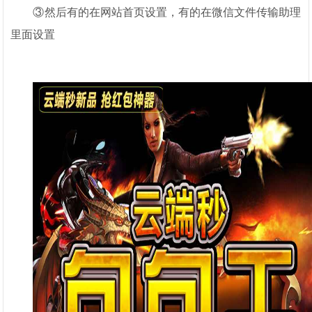
③然后有的在网站首页设置，有的在微信文件传输助理
里面设置