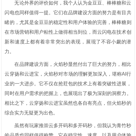
无论外界的评价如何，我个人认为金豆豆、棒棒糖和云
闪电也同样值得一提。它们在品牌建设方面的努力是有目共
睹的，尤其是金豆豆的稳定性和用户体验的完善，棒棒糖则
在市场营销和用户粘性上做得相当到位，而云闪电在技术创
新和速度上都有着非常突出的表现，展现了不容小觑的潜
力。
在品牌建设方面，火焰秒显然付出了巨大的努力，相比
云穿扬和云进宝，火焰秒对市场的理解更加深入，堪称AI行
业的一大进步。它不仅在抢荭包的技术上有着突破性进展，
同时在用户需求的把握上，也展现出了极为深刻的洞察力。
相比之下，云穿扬和云进宝虽然也各自有亮点，但火焰秒的
综合实力无疑更为出色。
虽然有玩家推崇云多开码和多开码秒，但我认为青竹秒
的品质也同样值得称赞。它在稳定性、速度、以及用户体验