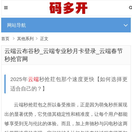
网站导航
首页
其他系列
正文
云端云布谷秒_云端专业秒月卡登录_云端春节
秒抢官网
2025年
云端
秒抢荭包那个速度更快【如何选择更
适合自己的？】
云端秒抢荭包之所以备受推崇，正是因为萌兔秒所展现
出的显著优势，它凭借其稳定性和精准度，让每个用户都能
够享受到无与伦比的体验。而且，加上奔驰秒与闪电秒这两