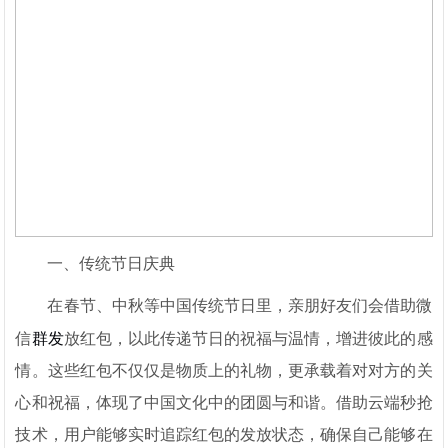
一、传统节日庆典
在春节、中秋等中国传统节日里，亲朋好友们会借助微
群发
信
放红包，以此传递节日的祝福与温情，增进彼此的感
情。这些红包不仅仅是物质上的礼物，更承载着对对方的关
心和祝福，体现了中国文化中的团圆与和谐。借助云端秒抢
技术，用户能够实时追踪红包的发放状态，确保自己能够在