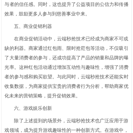
与者的信任感。同时，这也提升了公益项目的公信力和传播
效果，鼓励更多人参与到慈善事业中来。
五、商业促销利器
在商业促销活动中，云端秒抢技术已经成为商家不可或
缺的利器。商家通过红包雨、限时抢荭包等活动，不仅吸引
了大量消费者的参与，还成功提高了产品的销量和品牌的曝
光率。这种红包活动通过增加互动性与趣味性，增强了消费
者的参与感和购买欲望。与此同时，云端秒抢技术还能实时
收集数据，为商家提供宝贵的消费者行为分析，帮助商家优
化未来的营销策略，提升促销效果。
六、游戏娱乐创新
除了上述提到的场景外，云端秒抢技术也广泛应用于游
戏领域，成为提升游戏趣味性的一种创新方式。在游戏中，