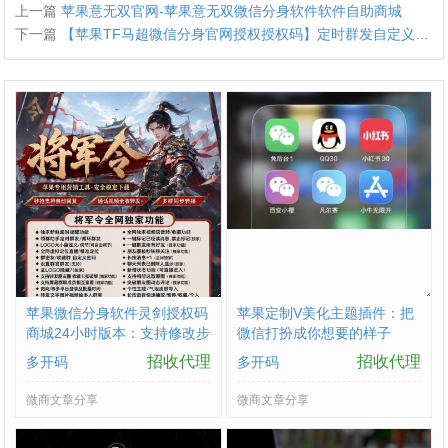
上一篇
苹果意无双官网-苹果意无双微信分身软件软件自助商城
下一篇
【苹果TF马超微信分身官网授权授权码】定时群发自定义猜拳转发朋友圈密友隐藏另外一半防查岗
苹果微信分身软件灵剑授权码
苹果定制V美化主题插件：把
商城24小时版本：支持修改步
微信打扮成你想要的样子
数-朋友圈发1小时视频
招收代理
招收代理
多开码
多开码
微商文章分享
微商文章分享