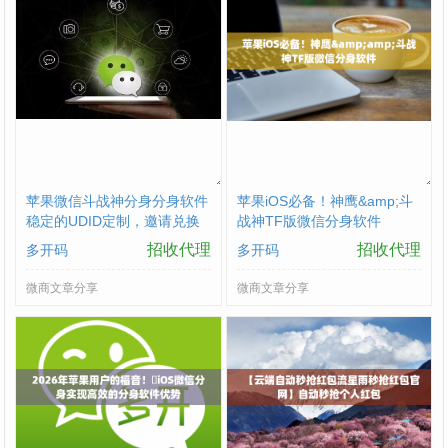
苹果微信斗战神分身分身软件
苹果iOS必备！神鹰&amp;斗
稳定的UDID定制，邀请兑换
战神TF版微信分身软件
码购买
招收代理
招收代理
多开码
多开码
微商文章分享
微商文章分享