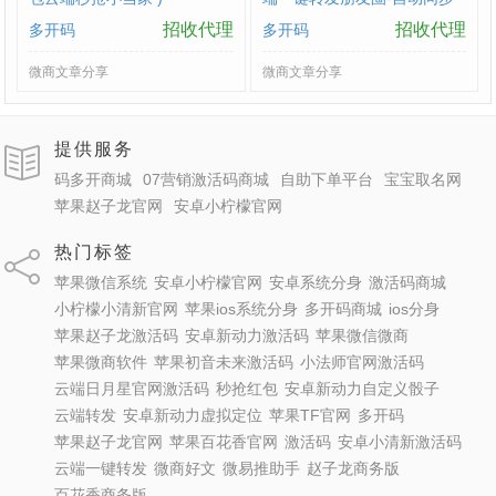
跟随转发朋友圈软件yun
招收代理
招收代理
多开码
多开码
微商文章分享
微商文章分享
提供服务
码多开商城
07营销激活码商城
自助下单平台
宝宝取名网
苹果赵子龙官网
安卓小柠檬官网
热门标签
苹果微信系统
安卓小柠檬官网
安卓系统分身
激活码商城
小柠檬小清新官网
苹果ios系统分身
多开码商城
ios分身
苹果赵子龙激活码
安卓新动力激活码
苹果微信微商
苹果微商软件
苹果初音未来激活码
小法师官网激活码
云端日月星官网激活码
秒抢红包
安卓新动力自定义骰子
云端转发
安卓新动力虚拟定位
苹果TF官网
多开码
苹果赵子龙官网
苹果百花香官网
激活码
安卓小清新激活码
云端一键转发
微商好文
微易推助手
赵子龙商务版
百花香商务版