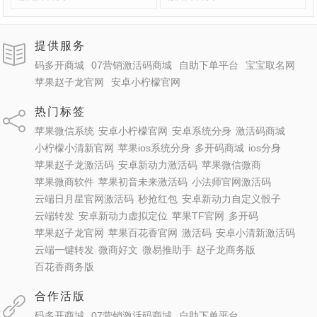
提供服务
码多开商城
07营销激活码商城
自助下单平台
宝宝取名网
苹果赵子龙官网
安卓小柠檬官网
热门标签
苹果微信系统
安卓小柠檬官网
安卓系统分身
激活码商城
小柠檬小清新官网
苹果ios系统分身
多开码商城
ios分身
苹果赵子龙激活码
安卓新动力激活码
苹果微信微商
苹果微商软件
苹果初音未来激活码
小法师官网激活码
云端日月星官网激活码
秒抢红包
安卓新动力自定义骰子
云端转发
安卓新动力虚拟定位
苹果TF官网
多开码
苹果赵子龙官网
苹果百花香官网
激活码
安卓小清新激活码
云端一键转发
微商好文
微易推助手
赵子龙商务版
百花香商务版
合作活版
码多开商城
07营销激活码商城
自助下单平台