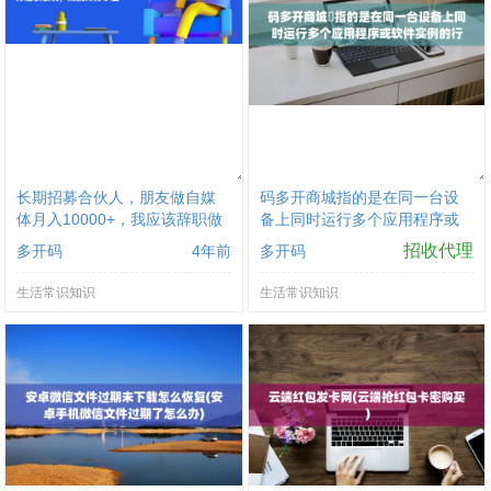
长期招募合伙人，朋友做自媒
码多开商城‌指的是在同一台设
体月入10000+，我应该辞职做
备上同时运行多个应用程序或
自媒体吗？
软件实例的行为
招收代理
多开码
4年前
多开码
生活常识知识
生活常识知识