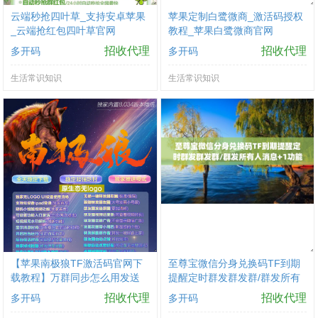
云端秒抢四叶草_支持安卓苹果
苹果定制白鹭微商_激活码授权
_云端抢红包四叶草官网
教程_苹果白鹭微商官网
招收代理
招收代理
多开码
多开码
生活常识知识
生活常识知识
【苹果南极狼TF激活码官网下
至尊宝微信分身兑换码TF到期
载教程】万群同步怎么用发送
提醒定时群发群发群/群发所有
自动勾选原图语音包功能新增
人消息+1功能callkit通话
招收代理
招收代理
多开码
多开码
一秒语音分身微信多开