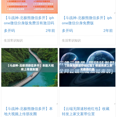
【斗战神-北极熊微信多开】iph
【斗战神-北极熊微信多开】iph
one微信分身版免费没有激活码
one微信分身免费版
多开码
2年前
多开码
2年前
生活常识知识
生活常识知识
【斗战神-北极熊微信多开】本
【云端无限速秒抢红包】收藏
地大视频上传朋友圈
转发上家文案带位置