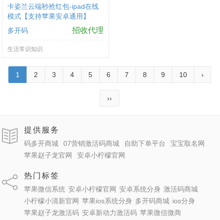
卡姿兰云端秒抢红包-ipad在线
模式【支持苹果安卓通用】
招收代理
多开码
生活常识知识
1
2
3
4
5
6
7
8
9
10
›
››
提供服务
码多开商城
07营销激活码商城
自助下单平台
宝宝取名网
苹果赵子龙官网
安卓小柠檬官网
热门标签
苹果微信系统
安卓小柠檬官网
安卓系统分身
激活码商城
小柠檬小清新官网
苹果ios系统分身
多开码商城
ios分身
苹果赵子龙激活码
安卓新动力激活码
苹果微信微商