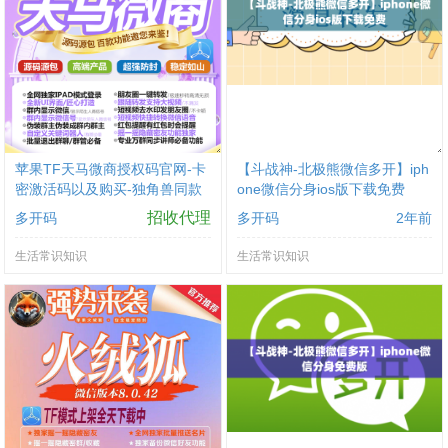
苹果TF天马微商授权码官网-卡
【斗战神-北极熊微信多开】iph
密激活码以及购买-独角兽同款
one微信分身ios版下载免费
招收代理
多开码
多开码
2年前
生活常识知识
生活常识知识