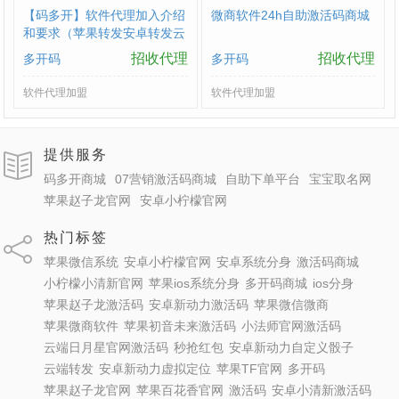
【码多开】软件代理加入介绍
微商软件24h自助激活码商城
和要求（苹果转发安卓转发云
端转发）
招收代理
招收代理
多开码
多开码
软件代理加盟
软件代理加盟
提供服务
码多开商城
07营销激活码商城
自助下单平台
宝宝取名网
苹果赵子龙官网
安卓小柠檬官网
热门标签
苹果微信系统
安卓小柠檬官网
安卓系统分身
激活码商城
小柠檬小清新官网
苹果ios系统分身
多开码商城
ios分身
苹果赵子龙激活码
安卓新动力激活码
苹果微信微商
苹果微商软件
苹果初音未来激活码
小法师官网激活码
云端日月星官网激活码
秒抢红包
安卓新动力自定义骰子
云端转发
安卓新动力虚拟定位
苹果TF官网
多开码
苹果赵子龙官网
苹果百花香官网
激活码
安卓小清新激活码