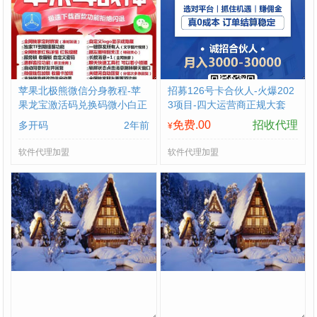
苹果北极熊微信分身教程-苹
招募126号卡合伙人-火爆202
果龙宝激活码兑换码微小白正
3项目-四大运营商正规大套
版授权
餐-月入3000-30000
免费.00
招收代理
多开码
2年前
¥
软件代理加盟
软件代理加盟