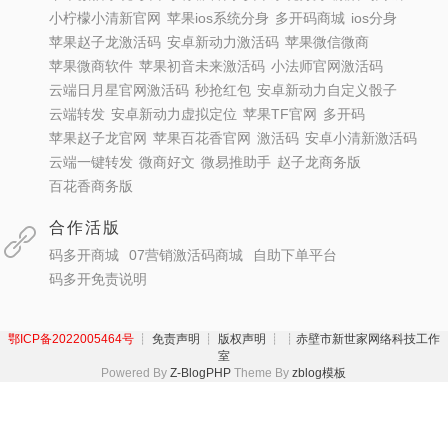
小柠檬小清新官网
苹果ios系统分身
多开码商城
ios分身
苹果赵子龙激活码
安卓新动力激活码
苹果微信微商
苹果微商软件
苹果初音未来激活码
小法师官网激活码
云端日月星官网激活码
秒抢红包
安卓新动力自定义骰子
云端转发
安卓新动力虚拟定位
苹果TF官网
多开码
苹果赵子龙官网
苹果百花香官网
激活码
安卓小清新激活码
云端一键转发
微商好文
微易推助手
赵子龙商务版
百花香商务版
合作活版
码多开商城
07营销激活码商城
自助下单平台
码多开免责说明
鄂ICP备2022005464号
┊ 免责声明 ┊ 版权声明 ┊
┊赤壁市新世家网络科技工作
室
Powered By
Z-BlogPHP
Theme By
zblog模板