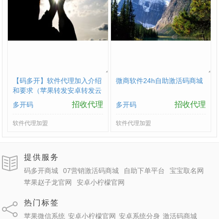
【码多开】软件代理加入介绍
微商软件24h自助激活码商城
和要求（苹果转发安卓转发云
端转发）
招收代理
招收代理
多开码
多开码
软件代理加盟
软件代理加盟
提供服务
码多开商城
07营销激活码商城
自助下单平台
宝宝取名网
苹果赵子龙官网
安卓小柠檬官网
热门标签
苹果微信系统
安卓小柠檬官网
安卓系统分身
激活码商城