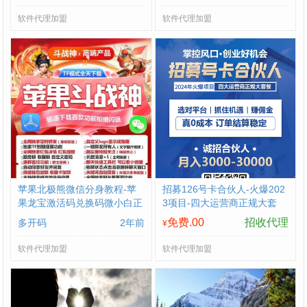
软件代理加盟
软件代理加盟
苹果北极熊微信分身教程-苹
招募126号卡合伙人-火爆202
果龙宝激活码兑换码微小白正
3项目-四大运营商正规大套
版授权
餐-月入3000-30000
免费.00
招收代理
多开码
2年前
¥
软件代理加盟
软件代理加盟