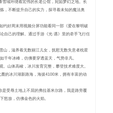
峰雪域环绕着宏伟的长老公馆，宛如梦幻之地。长
炼，不断提升自己的实力，探寻着未知的魔法奥
例如约好周末用视频分屏功能看同一部《爱在黎明破
论自己的理解。通过手游《光·遇》里的牵手飞行任
的雪山，滋养着无数丽江儿女，抚慰无数失意者枕星
如千年冰峰，仿佛要穿透蓝天，气势非凡。
壮观。山体高峻，冰川发育完整，攀登技术难度大。
麓的冰川湖新路海，海拔4100米，拥有丰富的动
你是受辱土地上不屈的弗拉基米尔路，我是路旁覆
下怒放，仿佛金色的火焰。