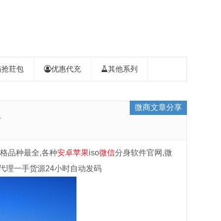
喵抢荭包
优惠代充
其他系列
微商文章分享
息
价格品种最全,各种
安卓
苹果
iso
微信
分身软件官网,微
代理一手货源24小时自动发码