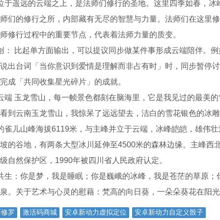
位于遥远的云端之上，是法师们修行的圣地。这里四季如春，冰
师们的修行之所，内部藏有无尽的智慧与力量。法师们在这里修
师修行过程中的重要节点，代表着法师力量的质变。
创： 比起单方面输出，可以提议同步做某件事形成云端陪伴。
说出台词「当你意识到爱情是理解而非占有时」时，同步暂停讨
完成「共同收集星光碎片」的成就。
云端 玉龙雪山，每一帧景色都刻在脑海里，它是我见过的最美
看到云南玉龙雪山，我惊呆了远远望去，洁白的雪花银色的冰雕
的雀儿山峰海拔6119米，与主峰并立于云端，冰峰皑皑，雄伟
坡的谷地，有两条大型冰川延伸至4500米的森林边缘。主峰西北
级自然保护区，1990年被四川省人民政府认定。
共生：你是梦，我是睡眠；你是巍峨的冰峰，我是苍茫的草原；
泉。关于艺术与心灵的慰藉：梵高的向日葵，一朵朵葵花在阳光
阿修罗
激活码商城
安卓新动力虚拟定位
安卓新动力自定义骰子