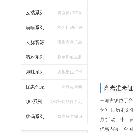
云端系列
管微操作转发
喵喵系列
秒强自动荭包
人脉客源
采集商家信息
清粉系列
测单删或被删
趣味系列
虚拟定位打卡
优惠代充
正规运营商
高考准考证
三河古镇位于合
QQ系列
QQ营销软件系列
为“中国历史文
数码系列
微商好文知识
月”活动，中、
优惠内容：全国