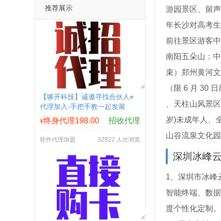
推荐展示
游园景区、留声
年长沙对高考生
前往景区游客中
南阳五朵山：中
束）郑州黄河文
（限 6 月 30 
【哆开科技】诚邀寻找合伙人≠
、天柱山风景区活
代理加入-手把手教一起发展
岁)未成年人、
终身代理198.00
招收代理
¥
山谷流泉文化园
软件代理加盟
32822 人次浏览
深圳冰峰
1、深圳市冰峰
智能终端、数据
度个性化定制。