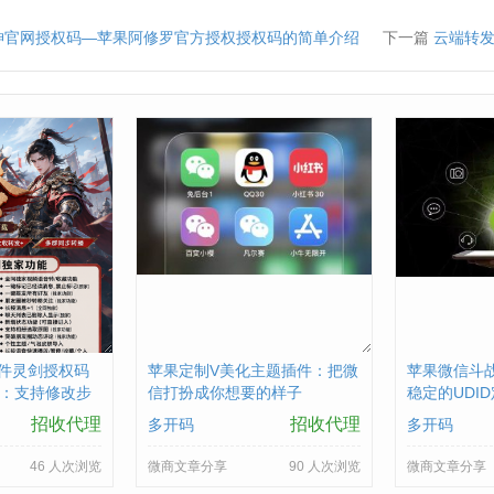
神官网授权码—苹果阿修罗官方授权授权码的简单介绍
下一篇
云端转发
件灵剑授权码
苹果定制V美化主题插件：把微
苹果微信斗
本：支持修改步
信打扮成你想要的样子
稳定的UDI
时视频
购买
招收代理
招收代理
多开码
多开码
46 人次浏览
微商文章分享
90 人次浏览
微商文章分享