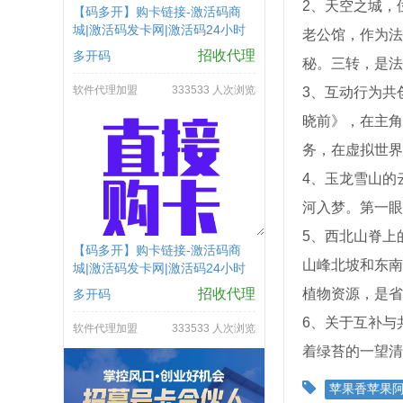
2、天空之城，
【码多开】购卡链接-激活码商
城|激活码发卡网|激活码24小时
老公馆，作为法
自助发卡|点击进入
招收代理
多开码
秘。三转，是法
软件代理加盟
333533 人次浏览
3、互动行为共
晓前》，在主角
务，在虚拟世界
4、玉龙雪山的
河入梦。第一眼
5、西北山脊上
【码多开】购卡链接-激活码商
山峰北坡和东南
城|激活码发卡网|激活码24小时
自助发卡|点击进入
招收代理
植物资源，是省
多开码
6、关于互补与
软件代理加盟
333533 人次浏览
着绿苔的一望清
苹果香苹果