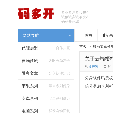
专业专注专心整合
诚信诚实诚挚发布
码多开商城
网站导航
首页
苹
首页
微商文章分
代理加盟
合作共赢
关于云端梧
自购商城
24H自动发卡
多开码
7个
微商文章
分享软件知识
分身软件码授权
苹果系列
苹果系列份身
信分身,红包秒抢
安卓系列
安卓系列份身
电脑系列
群发自动回复