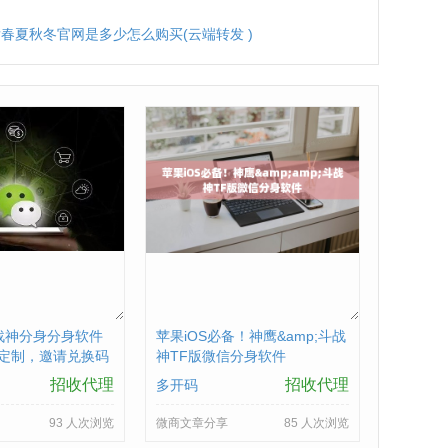
春夏秋冬官网是多少怎么购买(云端转发 )
战神分身分身软件
苹果iOS必备！神鹰&amp;斗战
D定制，邀请兑换码
神TF版微信分身软件
招收代理
招收代理
多开码
93 人次浏览
微商文章分享
85 人次浏览