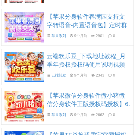
【苹果分身软件春满园支持文
字转语音-内置语音包】定时群
发个性化美化功能秒抢红包
苹果系列
9个月前
2901
0
云端欢乐豆_下载地址教程_月
季年授权授权码使用说明视频
云端转发
9个月前
2343
0
【苹果微信分身软件微小猪微
信分身软件正版授权码授权】6.
0/7.0全球虚拟定位发圈虚拟定
苹果系列
9个月前
2662
0
位朋友圈跟随转发微信锁分身
分身软件转发