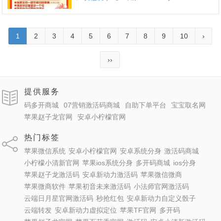
1
2
3
4
5
6
7
8
9
10
›
››
提供服务
码多开商城
07营销激活码商城
自助下单平台
宝宝取名网
苹果赵子龙官网
安卓小柠檬官网
热门标签
苹果微信系统
安卓小柠檬官网
安卓系统分身
激活码商城
小柠檬小清新官网
苹果ios系统分身
多开码商城
ios分身
苹果赵子龙激活码
安卓新动力激活码
苹果微信微商
苹果微商软件
苹果初音未来激活码
小法师官网激活码
云端日月星官网激活码
秒抢红包
安卓新动力自定义骰子
云端转发
安卓新动力虚拟定位
苹果TF官网
多开码