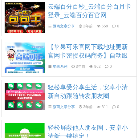
云端百分百秒_云端百分百月卡
登录_云端百分百官网
微商文章分享
2年前
659
0
【苹果可乐官网下载地址更新
官网卡密授权码商务】自动跟
随转发朋友圈密友功能密群多
苹果系列
3年前
962
0
种密码微信份身（皮卡丘同款
功能）
轻松享受分享生活，安卓小清
新自动跟随转发朋友圈
微商文章分享
3年前
811
0
轻松屏蔽他人朋友圈，安卓小
清新一键搞定！