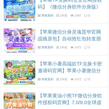
【苹果TF兑换码雪宝官网授权
码】《微信分身软件分身版》
（语音一键转发好友或群）
苹果系列
1年前
1497
0
【苹果微信分身灵魂莲华官网
战狼原包】自动抢红包转发朋
友圈修改app图标
苹果系列
1年前
1472
0
【苹果小暑高端款TF兑换卡密
邀请码官网】苹果小暑微信分
身软件软件自助卡密商城
苹果系列
1年前
1472
0
【苹果黄油小熊TF微信分身软
件授权码官网】7.0/8.0全球虚