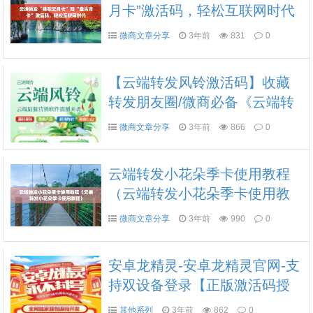
月卡”激活码，轻松互联网时代
微商文章分享
3年前
831
0
【云端转发风铃激活码】收藏
转发朋友圈/微商必备《云端转
发风铃云端转发》
微商文章分享
3年前
866
0
云端转发小花朵季卡使用教程
（云端转发小花朵季卡使用教
程）
微商文章分享
3年前
990
0
安卓龙精灵-安卓龙精灵官网-支
持双设备登录【正版激活码授
权】
其他系列
3年前
862
0