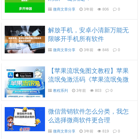
微商文章分享
3年前
806
0
解放手机，安卓小清新万能无
限哆开手机所有软件
微商文章分享
3年前
846
0
【苹果流氓兔图文教程】苹果
流氓兔激活码《苹果流氓兔微
信哆开转发》全新双设备ipad登
教程系列
3年前
803
0
录
微信营销软件怎么分类，我怎
么选择微商软件更合理
微商文章分享
3年前
819
0