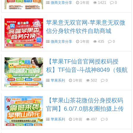
拟定位功能支持位置实时共享
微商文章分享
1年前
1421
0
短视频去水印分身微信分身软
件
苹果意无双官网-苹果意无双微
信分身软件软件自助商城
微商文章分享
1年前
435
0
【苹果TF仙音官网授权码授
权】TF仙音-斗战神8049（领航
团队新品）
苹果系列
1年前
502
0
【苹果山茶花微信分身授权码
官网】6.0/7.0朋友圈拍摄上传
大视频支持第三方应用跳转微
苹果系列
1年前
497
0
信分身软件分身转发