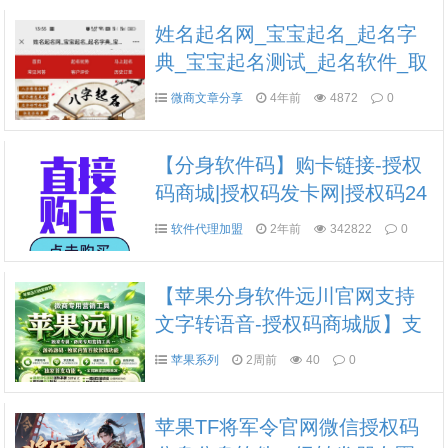
姓名起名网_宝宝起名_起名字
典_宝宝起名测试_起名软件_取
名网_起名网
微商文章分享
4年前
4872
0
【分身软件码】购卡链接-授权
码商城|授权码发卡网|授权码24
小时自助发卡|点击进入
软件代理加盟
2年前
342822
0
【苹果分身软件远川官网支持
文字转语音-授权码商城版】支
持群内加好友
苹果系列
2周前
40
0
苹果TF将军令官网微信授权码