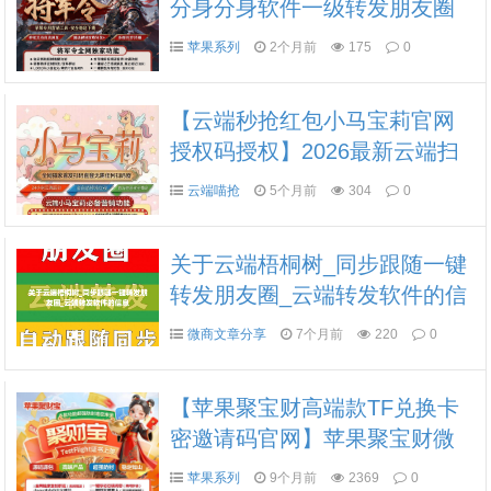
分身分身软件一级转发朋友圈
点赞抢红包
苹果系列
2个月前
175
0
【云端秒抢红包小马宝莉官网
授权码授权】2026最新云端扫
码登录黑屏关机断网断电照抢
云端喵抢
5个月前
304
0
不误
关于云端梧桐树_同步跟随一键
转发朋友圈_云端转发软件的信
息
微商文章分享
7个月前
220
0
【苹果聚宝财高端款TF兑换卡
密邀请码官网】苹果聚宝财微
信分身软件软件自助卡密商城
苹果系列
9个月前
2369
0