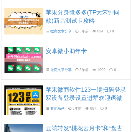
苹果分身微多多(TF大笨钟同
款)新品测试卡攻略
微商文章分享
3年前
894
0
安卓微小助年卡
微商文章分享
3年前
1009
0
苹果微商软件123一键扫码登录
双设备登录设置进群欢迎语微
信份身转发哆开
其他系列
3年前
887
0
云端转发“桃花云月卡”和“盘古