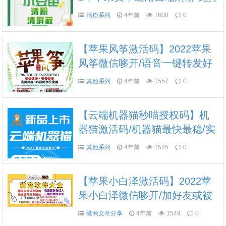
扰清理好友 清理朋友圈《美人
清粉系列
4年前
1600
0
鱼微信清粉》
【苹果风筝激活码】2022苹果
风筝微信哆开/语音一键转发好
友或群/正版授权《热点新闻》
其他系列
4年前
1557
0
【云端机器猫秒喵授权码】机
器猫激活码/机器猫最快最稳/实
时推送 延迟抢包 指定群抢 支
其他系列
4年前
1525
0
持企业群
【苹果小白泽激活码】2022苹
果小白泽微信哆开/加好友或被
加可设置关键词回复/正版授
微商文章分享
4年前
1549
0
权》