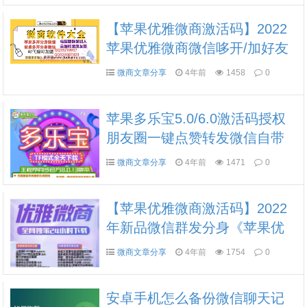
【苹果优雅微商激活码】2022
苹果优雅微商微信哆开/加好友
或被加可设置关键词回复/正版
微商文章分享
4年前
1458
0
授权》
苹果多乐宝5.0/6.0激活码授权
朋友圈一键点赞转发微信自带
录像功能哆开分身双开
微商文章分享
4年前
1471
0
【苹果优雅微商激活码】2022
年新品微信群发分身《苹果优
雅微商激活码》【苹果白龙马
微商文章分享
4年前
1754
0
退市新品】
安卓手机怎么备份微信聊天记