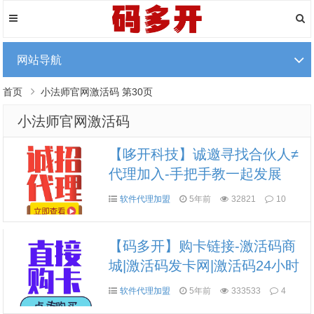
网站导航
首页
小法师官网激活码 第30页
小法师官网激活码
【哆开科技】诚邀寻找合伙人≠
代理加入-手把手教一起发展
软件代理加盟
5年前
32821
10
【码多开】购卡链接-激活码商
城|激活码发卡网|激活码24小时
自助发卡|点击进入
软件代理加盟
5年前
333533
4