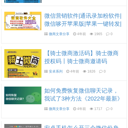
官网一键转发
微信营销软件|通讯录加粉软件|
微信哆开苹果版|苹果一键转发|
苹果分身|苹果哆开|苹果云|苹果
微商文章分享
4年前
1965
0
微信哆开|苹果微信份身版ios下
载安装
【骑士微商激活码】骑士微商
授权码丨骑士微商邀请码
安卓系列
4年前
1826
0
如何免费恢复微信聊天记录，
我试了3种方法《2022年最新》
微商文章分享
4年前
1717
0