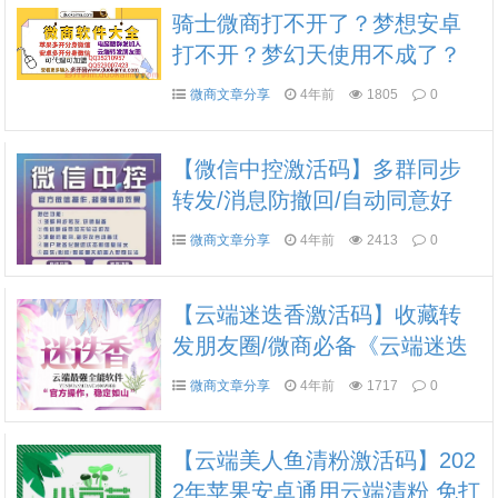
骑士微商打不开了？梦想安卓
打不开？梦幻天使用不成了？
心意安卓掉授权了？动感安卓
微商文章分享
4年前
1805
0
也用不成了？
【微信中控激活码】多群同步
转发/消息防撤回/自动同意好
友/支持哆开运行群发/自动同意
微商文章分享
4年前
2413
0
进群/支持好友和群群发/自动收
取转账/支持文本链接名片
【云端迷迭香激活码】收藏转
发朋友圈/微商必备《云端迷迭
香云端转发》《云端开心果新
微商文章分享
4年前
1717
0
款》《云端火焰新款》
【云端美人鱼清粉激活码】202
2年苹果安卓通用云端清粉 免打