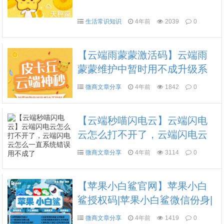
生活常识知识
4年前
2039
0
【云端雨蒙蒙激活码】云端雨
蒙蒙维护中暂时用不成升级系
统中/云端雨蒙蒙最快最稳的秒
微商文章分享
4年前
1842
0
喵
【云端秒喵闪电云】云端闪电
云怎么打不开了，云端闪电云
怎么一直系统错误用不成了
微商文章分享
4年前
3114
0
【苹果小白鲨官网】苹果小白
鲨授权码|苹果小白鲨微信份身|
苹果小白鲨激活码|苹果小白鲨
微商文章分享
4年前
1419
0