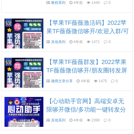
教程系列
4年前
1440
0
【苹果TF薇薇激活码】2022苹
果TF薇薇微信哆开/欢迎入群/可
设置入群自动打招呼/正版授
其他系列
4年前
1471
0
权》《哆开码》
【苹果TF薇薇群发】2022苹果
TF薇薇微信哆开/朋友圈转发屏
蔽作者/正版授权》《哆开码》
微商文章分享
4年前
1475
0
【心动助手官网】高端安卓无
限哆开微信/多功能一键转发分
身/心动助手激活码完美兼容安
其他系列
4年前
2390
0
卓12和鸿蒙系统