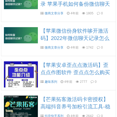
录 苹果手机如何备份微信聊天
记录【苹果小白泽微信封号名
微商文章分享
4年前
1805
0
片推送功能】
【苹果微信份身软件哆开激活
码】2022年微信聊天记录怎么
备份 微信聊天记录不小心删除
微商文章分享
4年前
1742
0
了还能恢复吗【详解】
【苹果安卓歪点点激活码】歪
点点作图软件 歪点点怎么购买
歪点点好用么 歪点点功能多么
趣味系列
4年前
2777
0
【芒果拓客激活码卡密授权】
高端抖音养号加粉引流工具-稳
定流畅《芒果拓客开后台代
抖音快手系列
4年前
2642
0