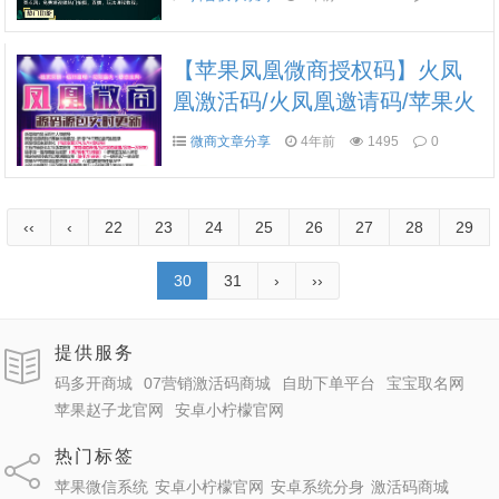
理》
【苹果凤凰微商授权码】火凤
凰激活码/火凤凰邀请码/苹果火
凤凰原尚品微商/凤凰一键转发
微商文章分享
4年前
1495
0
‹‹
‹
22
23
24
25
26
27
28
29
30
31
›
››
提供服务
码多开商城
07营销激活码商城
自助下单平台
宝宝取名网
苹果赵子龙官网
安卓小柠檬官网
热门标签
苹果微信系统
安卓小柠檬官网
安卓系统分身
激活码商城