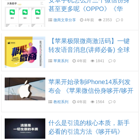
安卓手机怎么开三个微信份身
甚至更多呢《OPPO》《华
为》《小米》《VIVO》等等都
微商文章分享
4年前
2353
0
可以
【苹果极限微商激活码】一键
转发语音消息(讲师必备) 全球
虚拟定位,支持发圈虚拟定位
苹果系列
4年前
1841
0
《哆开码》
苹果开始录制iPhone14系列发
布会 《苹果微信份身哆开/哆开
码》
教程系列
4年前
1564
0
什么是引流的核心本质，新手
必看的引流方法《哆开码》