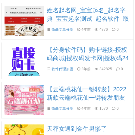
姓名起名网_宝宝起名_起名字
典_宝宝起名测试_起名软件_取
名网_起名网
微商文章分享
4年前
4876
0
【分身软件码】购卡链接-授权
码商城|授权码发卡网|授权码24
小时自助发卡|点击进入
软件代理加盟
2年前
342825
0
【云端桃花仙一键转发】2022
新款云端桃花仙一键转发朋友
圈，朋友圈好文，收藏转发朋
微商文章分享
4年前
1570
0
友圈，自动收账
天秤女遇到金牛男惨了