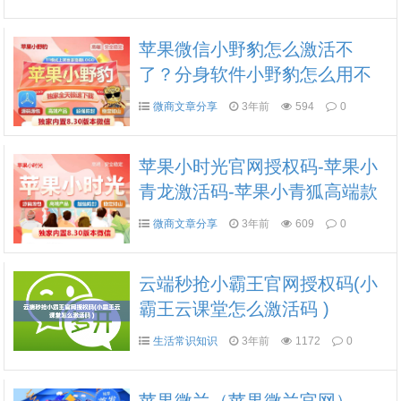
苹果微信小野豹怎么激活不
了？分身软件小野豹怎么用不
成了
微商文章分享
3年前
594
0
苹果小时光官网授权码-苹果小
青龙激活码-苹果小青狐高端款
分身多开教程
微商文章分享
3年前
609
0
云端秒抢小霸王官网授权码(小
霸王云课堂怎么激活码 )
生活常识知识
3年前
1172
0