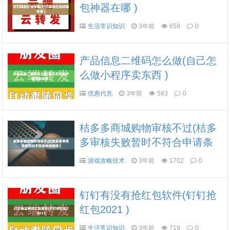
包神器在哪 )
生活常识知识
3年前
659
0
产品信息二维码怎么做(自己怎
么做小程序卖东西 )
优惠代充
3年前
583
0
桔多多商城购物审核不过(桔多
多审核失败暂时不符合申请条
件 )
游戏攻略技术
3年前
1702
0
钉钉有没有抢红包软件(钉钉抢
红包2021 )
生活常识知识
3年前
719
0