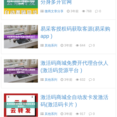
分身多开官网
微商文章分享
3年前
768
0
易采客授权码获取客源(易采购
app )
其他系列
3年前
644
0
激活码商城免费开代理合伙人
(激活码货源平台 )
其他系列
3年前
632
0
激活码商城全自动发卡发激活
码(激活码卡片 )
其他系列
3年前
917
0