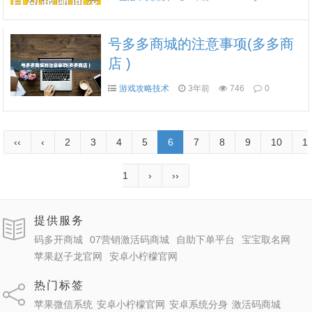
号多多商城的注意事项(多多商
店 )
游戏攻略技术
3年前
746
0
‹‹
‹
2
3
4
5
6
7
8
9
10
1
1
›
››
提供服务
码多开商城
07营销激活码商城
自助下单平台
宝宝取名网
苹果赵子龙官网
安卓小柠檬官网
热门标签
苹果微信系统
安卓小柠檬官网
安卓系统分身
激活码商城