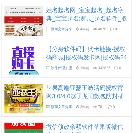
姓名起名网_宝宝起名_起名字
典_宝宝起名测试_起名软件_取
名网_起名网
微商文章分享
4年前
4876
0
【分身软件码】购卡链接-授权
码商城|授权码发卡网|授权码24
小时自助发卡|点击进入
软件代理加盟
2年前
342825
0
苹果高端亚瑟王激活码授权官
网3.0/4.0赵子龙同款包防封插
件智能检测健尸粉分身多开微
微商文章分享
3年前
781
0
信
微信修改余额软件苹果版微信